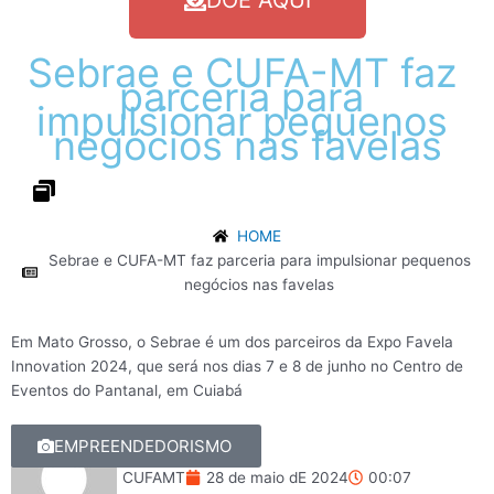
DOE AQUI
Sebrae
e
CUFA-MT
faz
parceria
para
impulsionar
pequenos
negócios
nas
favelas
HOME
Sebrae e CUFA-MT faz parceria para impulsionar pequenos
negócios nas favelas
Em Mato Grosso, o Sebrae é um dos parceiros da Expo Favela
Innovation 2024, que será nos dias 7 e 8 de junho no Centro de
Eventos do Pantanal, em Cuiabá
ROGÉRIO FLORENTINO
EMPREENDEDORISMO
CUFAMT
28 de maio dE 2024
00:07