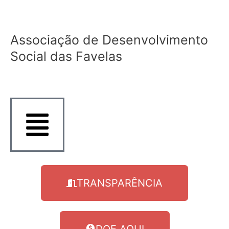
Ir
para
o
Associação de Desenvolvimento
conteúdo
Social das Favelas
TRANSPARÊNCIA