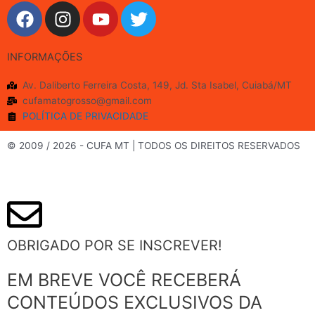
F
I
Y
T
a
n
o
w
c
s
u
i
INFORMAÇÕES
e
t
t
t
b
a
u
t
Av. Daliberto Ferreira Costa, 149, Jd. Sta Isabel, Cuiabá/MT
o
g
b
e
cufamatogrosso@gmail.com
o
r
e
r
POLÍTICA DE PRIVACIDADE
k
a
m
© 2009 / 2026 - CUFA MT | TODOS OS DIREITOS RESERVADOS
OBRIGADO POR SE INSCREVER!
EM BREVE VOCÊ RECEBERÁ
CONTEÚDOS EXCLUSIVOS DA