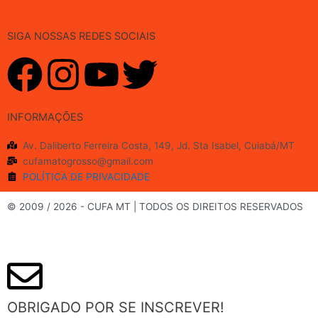
SIGA NOSSAS REDES SOCIAIS
F
I
Y
T
a
n
o
w
INFORMAÇÕES
c
s
u
i
Av. Daliberto Ferreira Costa, 149, Jd. Sta Isabel, Cuiabá/MT
cufamatogrosso@gmail.com
e
t
t
t
POLÍTICA DE PRIVACIDADE
b
a
u
t
© 2009 / 2026 - CUFA MT | TODOS OS DIREITOS RESERVADOS
o
g
b
e
o
r
e
r
OBRIGADO POR SE INSCREVER!