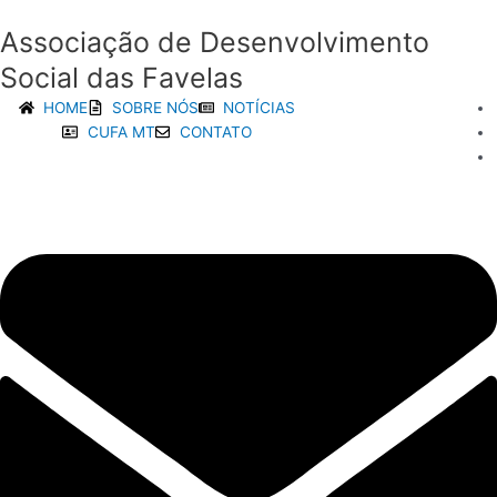
Ir
Associação de Desenvolvimento
para
o
Social das Favelas
conteúdo
HOME
SOBRE NÓS
NOTÍCIAS
CUFA MT
CONTATO