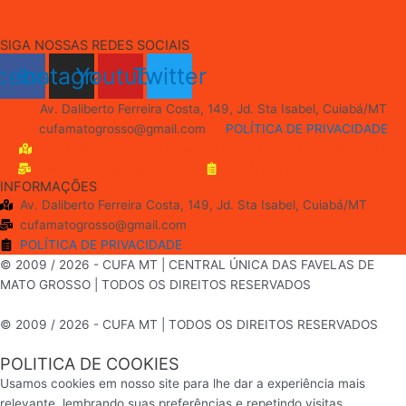
SIGA NOSSAS REDES SOCIAIS
cebook
Instagram
Youtube
Twitter
Av. Daliberto Ferreira Costa, 149, Jd. Sta Isabel, Cuiabá/MT
cufamatogrosso@gmail.com
POLÍTICA DE PRIVACIDADE
Av. Daliberto Ferreira Costa, 149, Jd. Sta Isabel, Cuiabá/MT
cufamatogrosso@gmail.com
POLÍTICA DE PRIVACIDADE
INFORMAÇÕES
Av. Daliberto Ferreira Costa, 149, Jd. Sta Isabel, Cuiabá/MT
cufamatogrosso@gmail.com
POLÍTICA DE PRIVACIDADE
© 2009 / 2026 - CUFA MT | CENTRAL ÚNICA DAS FAVELAS DE
MATO GROSSO | TODOS OS DIREITOS RESERVADOS
© 2009 / 2026 - CUFA MT | TODOS OS DIREITOS RESERVADOS
POLITICA DE COOKIES
Usamos cookies em nosso site para lhe dar a experiência mais
relevante, lembrando suas preferências e repetindo visitas.