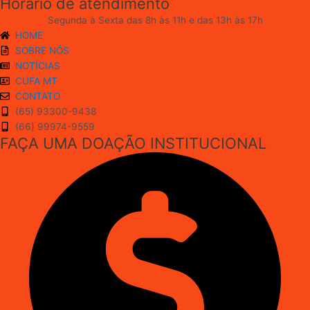
Horário de atendimento
Segunda à Sexta das 8h às 11h e das 13h às 17h
HOME
SOBRE NÓS
NOTÍCIAS
CUFA MT
CONTATO
(65) 93300-9438
(66) 99974-9559
FAÇA UMA DOAÇÃO INSTITUCIONAL