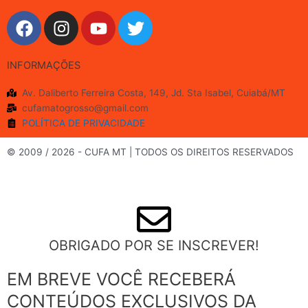
F
I
Y
T
a
n
o
w
c
s
u
i
INFORMAÇÕES
e
t
t
t
b
a
u
t
Av. Daliberto Ferreira Costa, 149, Jd. Sta Isabel, Cuiabá/MT
o
g
b
e
cufamatogrosso@gmail.com
o
r
e
r
POLÍTICA DE PRIVACIDADE
k
a
m
© 2009 / 2026 - CUFA MT | TODOS OS DIREITOS RESERVADOS
OBRIGADO POR SE INSCREVER!
EM BREVE VOCÊ RECEBERÁ
CONTEÚDOS EXCLUSIVOS DA