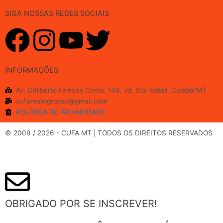
SIGA NOSSAS REDES SOCIAIS
F
I
Y
T
a
n
o
w
INFORMAÇÕES
c
s
u
i
Av. Daliberto Ferreira Costa, 149, Jd. Sta Isabel, Cuiabá/MT
cufamatogrosso@gmail.com
e
t
t
t
POLÍTICA DE PRIVACIDADE
b
a
u
t
© 2009 / 2026 - CUFA MT | TODOS OS DIREITOS RESERVADOS
o
g
b
e
o
r
e
r
OBRIGADO POR SE INSCREVER!
k
a