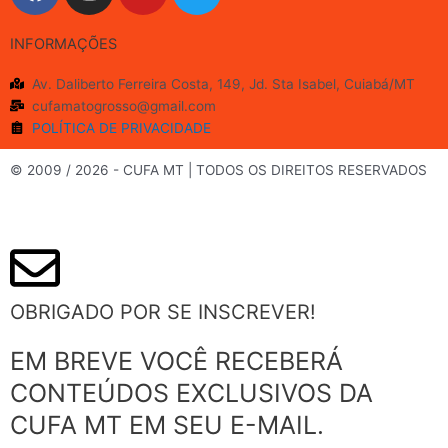
a
n
o
w
c
s
u
i
INFORMAÇÕES
e
t
t
t
b
a
u
t
Av. Daliberto Ferreira Costa, 149, Jd. Sta Isabel, Cuiabá/MT
o
g
b
e
cufamatogrosso@gmail.com
o
r
e
r
POLÍTICA DE PRIVACIDADE
k
a
m
© 2009 / 2026 - CUFA MT | TODOS OS DIREITOS RESERVADOS
OBRIGADO POR SE INSCREVER!
EM BREVE VOCÊ RECEBERÁ
CONTEÚDOS EXCLUSIVOS DA
CUFA MT EM SEU E-MAIL.