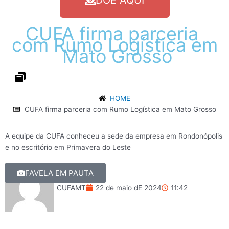
DOE AQUI
CUFA
firma
parceria
com
Rumo
Logística
em
Mato
Grosso
HOME
CUFA firma parceria com Rumo Logística em Mato Grosso
A equipe da CUFA conheceu a sede da empresa em Rondonópolis
e no escritório em Primavera do Leste
Rogério Florentino
FAVELA EM PAUTA
CUFAMT
22 de maio dE 2024
11:42