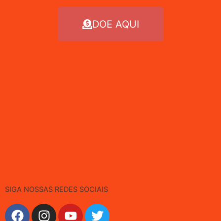
DOE AQUI
SIGA NOSSAS REDES SOCIAIS
F
I
Y
T