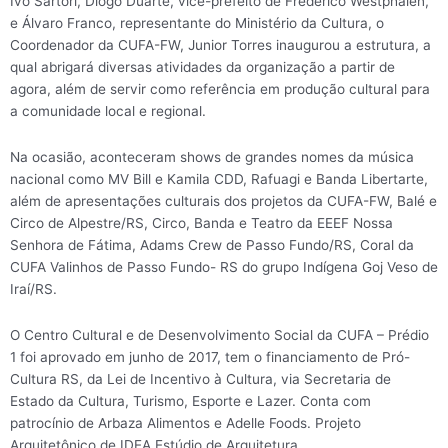
Ivo Sartori, Diogo Duarte, vice-prefeito de Frederico Westphalen,
e Álvaro Franco, representante do Ministério da Cultura, o
Coordenador da CUFA-FW, Junior Torres inaugurou a estrutura, a
qual abrigará diversas atividades da organização a partir de
agora, além de servir como referência em produção cultural para
a comunidade local e regional.
Na ocasião, aconteceram shows de grandes nomes da música
nacional como MV Bill e Kamila CDD, Rafuagi e Banda Libertarte,
além de apresentações culturais dos projetos da CUFA-FW, Balé e
Circo de Alpestre/RS, Circo, Banda e Teatro da EEEF Nossa
Senhora de Fátima, Adams Crew de Passo Fundo/RS, Coral da
CUFA Valinhos de Passo Fundo- RS do grupo Indígena Goj Veso de
Iraí/RS.
O Centro Cultural e de Desenvolvimento Social da CUFA – Prédio
1 foi aprovado em junho de 2017, tem o financiamento de Pró-
Cultura RS, da Lei de Incentivo à Cultura, via Secretaria de
Estado da Cultura, Turismo, Esporte e Lazer. Conta com
patrocínio de Arbaza Alimentos e Adelle Foods. Projeto
Arquitetônico de IDEA Estúdio de Arquitetura.