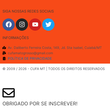
SIGA NOSSAS REDES SOCIAIS
F
I
Y
T
a
n
o
w
c
s
u
i
INFORMAÇÕES
e
t
t
t
b
a
u
t
Av. Daliberto Ferreira Costa, 149, Jd. Sta Isabel, Cuiabá/MT
o
g
b
e
cufamatogrosso@gmail.com
o
r
e
r
POLÍTICA DE PRIVACIDADE
k
a
m
© 2009 / 2026 - CUFA MT | TODOS OS DIREITOS RESERVADOS
OBRIGADO POR SE INSCREVER!