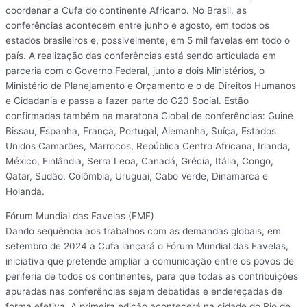
coordenar a Cufa do continente Africano. No Brasil, as
conferências acontecem entre junho e agosto, em todos os
estados brasileiros e, possivelmente, em 5 mil favelas em todo o
país. A realização das conferências está sendo articulada em
parceria com o Governo Federal, junto a dois Ministérios, o
Ministério de Planejamento e Orçamento e o de Direitos Humanos
e Cidadania e passa a fazer parte do G20 Social. Estão
confirmadas também na maratona Global de conferências: Guiné
Bissau, Espanha, França, Portugal, Alemanha, Suíça, Estados
Unidos Camarões, Marrocos, República Centro Africana, Irlanda,
México, Finlândia, Serra Leoa, Canadá, Grécia, Itália, Congo,
Qatar, Sudão, Colômbia, Uruguai, Cabo Verde, Dinamarca e
Holanda.
Fórum Mundial das Favelas (FMF)
Dando sequência aos trabalhos com as demandas globais, em
setembro de 2024 a Cufa lançará o Fórum Mundial das Favelas,
iniciativa que pretende ampliar a comunicação entre os povos de
periferia de todos os continentes, para que todas as contribuições
apuradas nas conferências sejam debatidas e endereçadas de
forma efetiva. A primeira edição acontecerá na cidade do Rio de