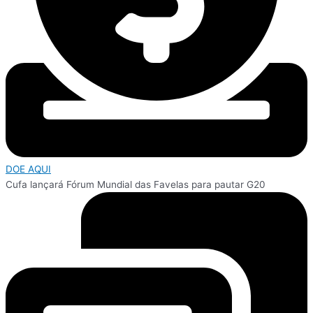
DOE AQUI
Cufa
lançará
Fórum
Mundial
das
Favelas
para
pautar
G20