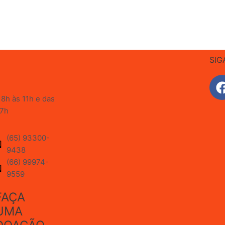
SIG
8h às 11h e das
17h
(65) 93300-
9438
(66) 99974-
9559
FAÇA
UMA