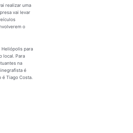
ai realizar uma
resa vai levar
veículos
envolverem o
Heliópolis para
o local. Para
atuantes na
inegrafista é
o é Tiago Costa.