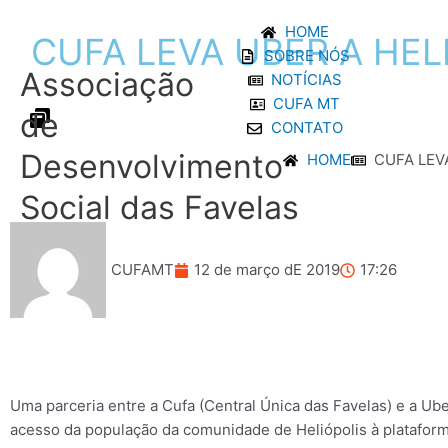
Ir
HOME
para
CUFA
LEVA
UBER
A
HEL
SOBRE NÓS
o
Associação
NOTÍCIAS
conteúdo
CUFA MT
de
CONTATO
Desenvolvimento
HOME
CUFA LEV
Social das Favelas
CUFAMT
12 de março dE 2019
17:26
Uma parceria entre a Cufa (Central Única das Favelas) e a Uber
acesso da população da comunidade de Heliópolis à platafor