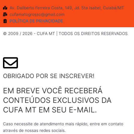
b
a
u
t
Av. Daliberto Ferreira Costa, 149, Jd. Sta Isabel, Cuiabá/MT
o
g
b
e
cufamatogrosso@gmail.com
o
r
e
r
POLÍTICA DE PRIVACIDADE
k
a
m
© 2009 / 2026 - CUFA MT | TODOS OS DIREITOS RESERVADOS
OBRIGADO POR SE INSCREVER!
EM BREVE VOCÊ RECEBERÁ
CONTEÚDOS EXCLUSIVOS DA
CUFA MT EM SEU E-MAIL.
Caso necessite de atendimento mais rápido, entre em contato
através de nossas redes sociais.