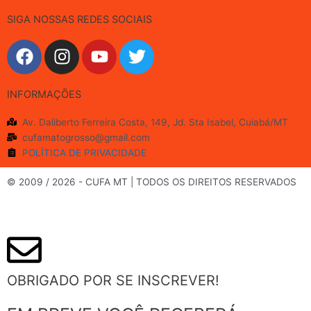
SIGA NOSSAS REDES SOCIAIS
F
I
Y
T
a
n
o
w
c
s
u
i
INFORMAÇÕES
e
t
t
t
b
a
u
t
Av. Daliberto Ferreira Costa, 149, Jd. Sta Isabel, Cuiabá/MT
o
g
b
e
cufamatogrosso@gmail.com
o
r
e
r
POLÍTICA DE PRIVACIDADE
k
a
m
© 2009 / 2026 - CUFA MT | TODOS OS DIREITOS RESERVADOS
OBRIGADO POR SE INSCREVER!