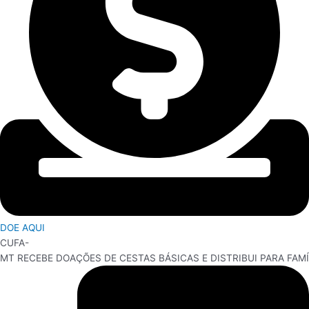
DOE AQUI
CUFA-
MT
RECEBE
DOAÇÕES
DE
CESTAS
BÁSICAS
E
DISTRIBUI
PARA
FAMÍ