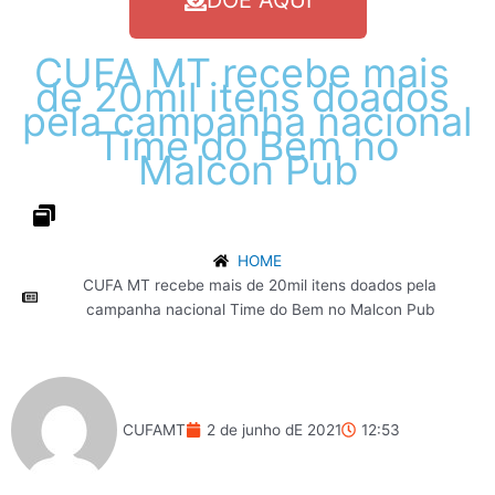
DOE AQUI
CUFA
MT
recebe
mais
de
20mil
itens
doados
pela
campanha
nacional
Time
do
Bem
no
Malcon
Pub
HOME
CUFA MT recebe mais de 20mil itens doados pela
campanha nacional Time do Bem no Malcon Pub
CUFAMT
2 de junho dE 2021
12:53