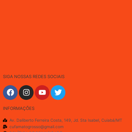
SIGA NOSSAS REDES SOCIAIS
F
I
Y
T
a
n
o
w
c
s
u
i
INFORMAÇÕES
e
t
t
t
b
a
u
t
Av. Daliberto Ferreira Costa, 149, Jd. Sta Isabel, Cuiabá/MT
o
g
b
e
cufamatogrosso@gmail.com