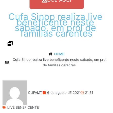
DOE AQUI
Cufa
Sinop
realiza
live
beneficente
neste
sábado,
em
prol
de
famílias
carentes
HOME
Cufa Sinop realiza live beneficente neste sábado, em prol
de famílias carentes
CUFAMT
6 de agosto dE 2021
21:51
LIVE BENEFICENTE