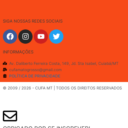
SIGA NOSSAS REDES SOCIAIS
F
I
Y
T
a
n
o
w
c
s
u
i
INFORMAÇÕES
e
t
t
t
b
a
u
t
Av. Daliberto Ferreira Costa, 149, Jd. Sta Isabel, Cuiabá/MT
o
g
b
e
cufamatogrosso@gmail.com
o
r
e
r
POLÍTICA DE PRIVACIDADE
k
a
m
© 2009 / 2026 - CUFA MT | TODOS OS DIREITOS RESERVADOS