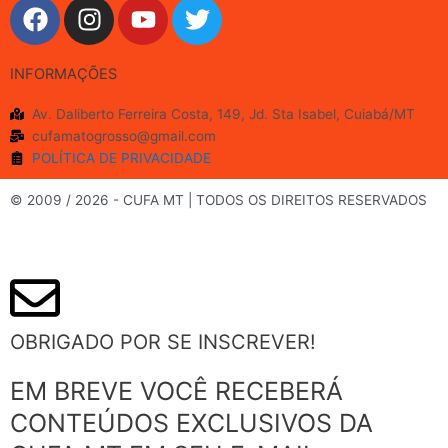
F
I
Y
T
a
n
o
w
c
s
u
i
INFORMAÇÕES
e
t
t
t
b
a
u
t
Av. Daliberto Ferreira Costa, 149, Jd. Sta Isabel, Cuiabá/MT
o
g
b
e
cufamatogrosso@gmail.com
o
r
e
r
POLÍTICA DE PRIVACIDADE
k
a
m
© 2009 / 2026 - CUFA MT | TODOS OS DIREITOS RESERVADOS
OBRIGADO POR SE INSCREVER!
EM BREVE VOCÊ RECEBERÁ
CONTEÚDOS EXCLUSIVOS DA