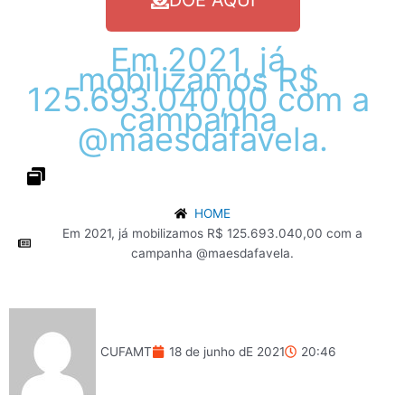
DOE AQUI
Em
2021,
já
mobilizamos
R$
125.693.040,00
com
a
campanha
@maesdafavela.
HOME
Em 2021, já mobilizamos R$ 125.693.040,00 com a
campanha @maesdafavela.
CUFAMT
18 de junho dE 2021
20:46