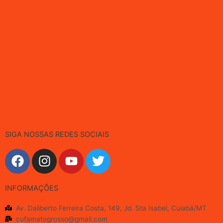
SIGA NOSSAS REDES SOCIAIS
F
I
Y
T
a
n
o
w
c
s
u
i
INFORMAÇÕES
e
t
t
t
b
a
u
t
Av. Daliberto Ferreira Costa, 149, Jd. Sta Isabel, Cuiabá/MT
o
g
b
e
cufamatogrosso@gmail.com