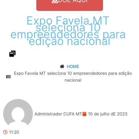
DOE AQUI
Expo
Favela
MT
seleciona
10
empreendedores
para
edição
nacional
HOME
Expo Favela MT seleciona 10 empreendedores para edição
nacional
Administrador CUFA MT
10 de julho dE 2023
11:20