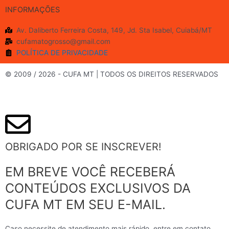
c
s
u
i
INFORMAÇÕES
e
t
t
t
b
a
u
t
Av. Daliberto Ferreira Costa, 149, Jd. Sta Isabel, Cuiabá/MT
o
g
b
e
cufamatogrosso@gmail.com
o
r
e
r
POLÍTICA DE PRIVACIDADE
k
a
m
© 2009 / 2026 - CUFA MT | TODOS OS DIREITOS RESERVADOS
OBRIGADO POR SE INSCREVER!
EM BREVE VOCÊ RECEBERÁ
CONTEÚDOS EXCLUSIVOS DA
CUFA MT EM SEU E-MAIL.
Caso necessite de atendimento mais rápido, entre em contato