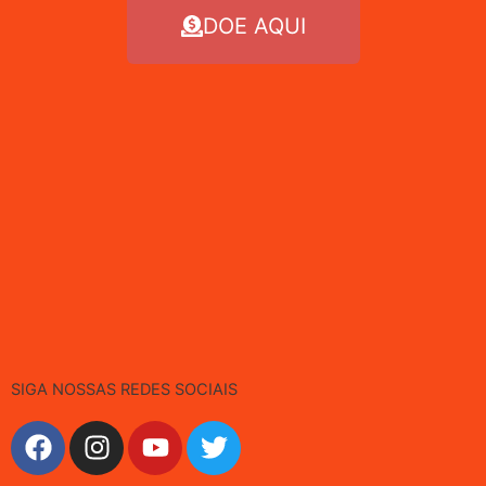
DOE AQUI
SIGA NOSSAS REDES SOCIAIS
F
I
Y
T
a
n
o
w