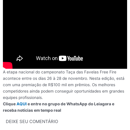
A etapa nacional do campeonato Taça das Favelas Free Fire
acontece entre os dias 26 à 28 de novembro. Nesta edição, está
com uma premiação de R$100 mil em prêmios. Os melhores
competidores ainda podem conseguir oportunidades em grandes
equipes profissionais.
Clique
AQUI
e entre no grupo de WhatsApp do
Leiagora
e
receba notícias em tempo real
DEIXE SEU COMENTÁRIO