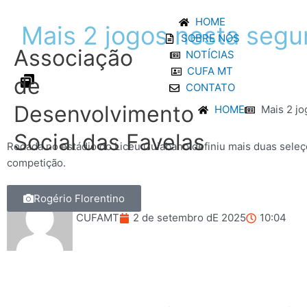
Ir
HOME
para
Mais
2
jogos
nesta
segu
SOBRE NÓS
o
Associação
NOTÍCIAS
conteúdo
CUFA MT
de
CONTATO
Desenvolvimento
HOME
Mais 2 j
Social das Favelas
Rodada no estádio do Liceu Cuiabano definiu mais duas sele
competição.
Rogério Florentino
CUFAMT
2 de setembro dE 2025
10:04