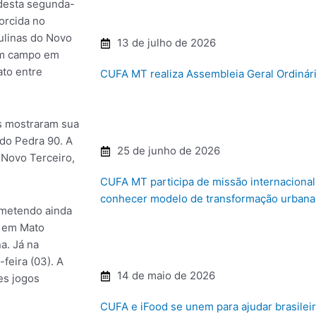
 desta segunda-
torcida no
ulinas do Novo
13 de julho de 2026
em campo em
ato entre
CUFA MT realiza Assembleia Geral Ordinári
s mostraram sua
 do Pedra 90. A
25 de junho de 2026
 Novo Terceiro,
CUFA MT participa de missão internaciona
conhecer modelo de transformação urbana 
ometendo ainda
s em Mato
a. Já na
feira (03). A
14 de maio de 2026
es jogos
CUFA e iFood se unem para ajudar brasilei