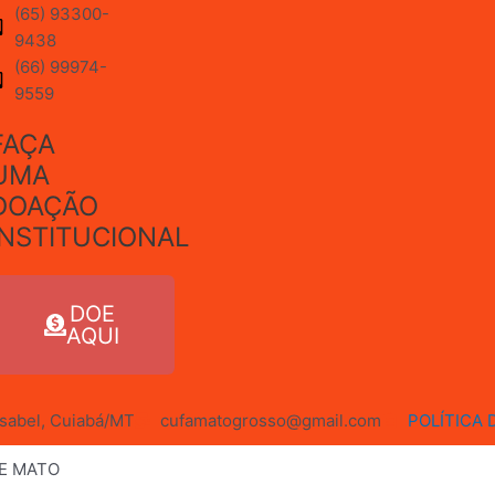
(65) 93300-
9438
(66) 99974-
9559
FAÇA
UMA
DOAÇÃO
INSTITUCIONAL
DOE
AQUI
 Isabel, Cuiabá/MT
cufamatogrosso@gmail.com
POLÍTICA 
DE MATO