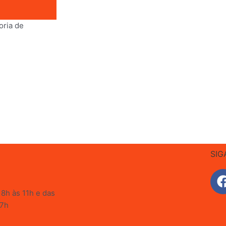
ria de
SIG
8h às 11h e das
17h