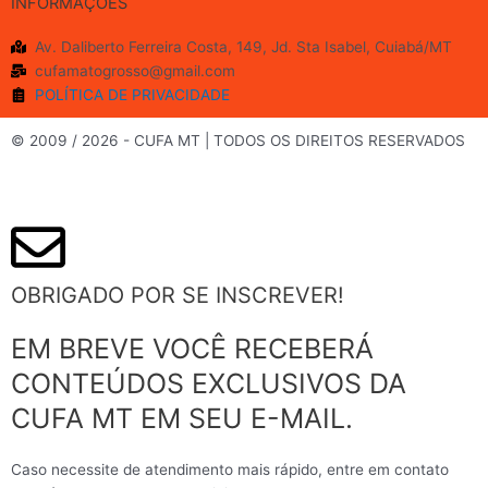
INFORMAÇÕES
c
s
u
i
Av. Daliberto Ferreira Costa, 149, Jd. Sta Isabel, Cuiabá/MT
cufamatogrosso@gmail.com
e
t
t
t
POLÍTICA DE PRIVACIDADE
b
a
u
t
© 2009 / 2026 - CUFA MT | TODOS OS DIREITOS RESERVADOS
o
g
b
e
o
r
e
r
OBRIGADO POR SE INSCREVER!
k
a
EM BREVE VOCÊ RECEBERÁ
m
CONTEÚDOS EXCLUSIVOS DA
CUFA MT EM SEU E-MAIL.
Caso necessite de atendimento mais rápido, entre em contato