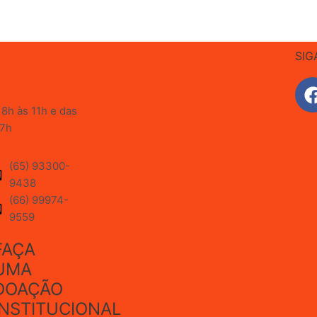
SIG
8h às 11h e das
17h
(65) 93300-
9438
(66) 99974-
9559
FAÇA
UMA
DOAÇÃO
INSTITUCIONAL