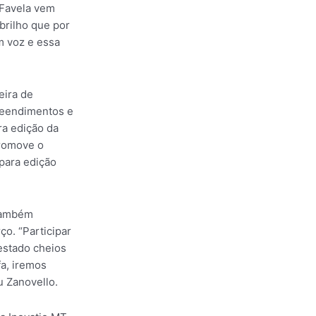
 Favela vem
 brilho que por
m voz e essa
eira de
preendimentos e
ra edição da
promove o
 para edição
 também
ço. “Participar
estado cheios
fa, iremos
u Zanovello.