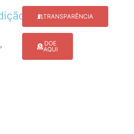
dição
da
Expo
TRANSPARÊNCIA
DOE
P
AQUI