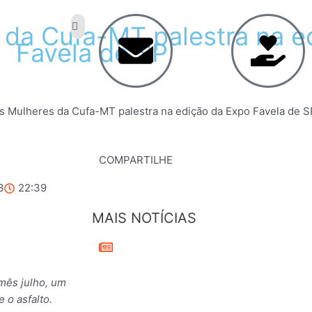
da
Cufa-MT
palestra
na
e
Favela
de
SP
s Mulheres da Cufa-MT palestra na edição da Expo Favela de S
COMPARTILHE
3
22:39
MAIS NOTÍCIAS
mês julho, um
 o asfalto.