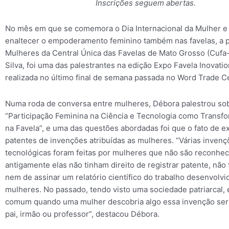
Inscrições seguem abertas.
No mês em que se comemora o Dia Internacional da Mulher e
enaltecer o empoderamento feminino também nas favelas, a 
Mulheres da Central Única das Favelas de Mato Grosso (Cufa
Silva, foi uma das palestrantes na edição Expo Favela Inovati
realizada no último final de semana passada no Word Trade Ce
Numa roda de conversa entre mulheres, Débora palestrou so
“Participação Feminina na Ciência e Tecnologia como Transf
na Favela”, e uma das questões abordadas foi que o fato de ex
patentes de invenções atribuídas as mulheres. “Várias inven
tecnológicas foram feitas por mulheres que não são reconhe
antigamente elas não tinham direito de registrar patente, não t
nem de assinar um relatório científico do trabalho desenvolvi
mulheres. No passado, tendo visto uma sociedade patriarcal, 
comum quando uma mulher descobria algo essa invenção ser
pai, irmão ou professor”, destacou Débora.