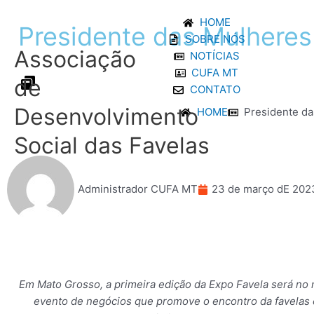
Ir
HOME
para
Presidente
das
Mulheres
SOBRE NÓS
o
Associação
NOTÍCIAS
conteúdo
CUFA MT
de
CONTATO
Desenvolvimento
HOME
Presidente da
Social das Favelas
Administrador CUFA MT
23 de março dE 202
Em Mato Grosso, a primeira edição da Expo Favela será no 
evento de negócios que promove o encontro da favelas e