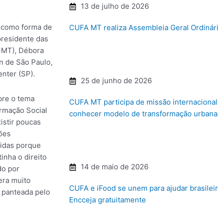
13 de julho de 2026
 como forma de
CUFA MT realiza Assembleia Geral Ordinári
presidente das
-MT), Débora
on de São Paulo,
nter (SP).
25 de junho de 2026
bre o tema
CUFA MT participa de missão internaciona
ormação Social
conhecer modelo de transformação urbana 
istir poucas
ções
cidas porque
inha o direito
14 de maio de 2026
do por
era muito
CUFA e iFood se unem para ajudar brasilei
 panteada pelo
Encceja gratuitamente