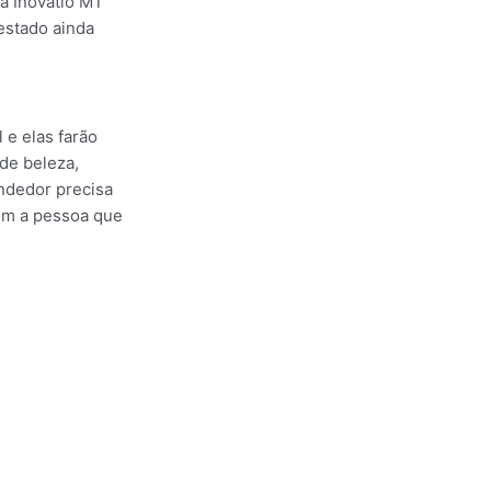
la Inovatio MT
estado ainda
 e elas farão
de beleza,
ndedor precisa
bém a pessoa que