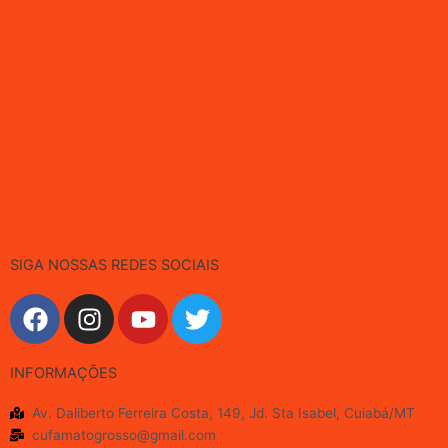
SIGA NOSSAS REDES SOCIAIS
F
I
Y
T
a
n
o
w
c
s
u
i
INFORMAÇÕES
e
t
t
t
b
a
u
t
Av. Daliberto Ferreira Costa, 149, Jd. Sta Isabel, Cuiabá/MT
o
g
b
e
cufamatogrosso@gmail.com