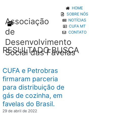
Ir
HOME
para
SOBRE NÓS
o
Associação
NOTÍCIAS
conteúdo
CUFA MT
de
CONTATO
Desenvolvimento
RESULTADO BUSCA
Social das Favelas
CUFA e Petrobras
firmaram parceria
para distribuição de
gás de cozinha, em
favelas do Brasil.
29 de abril de 2022