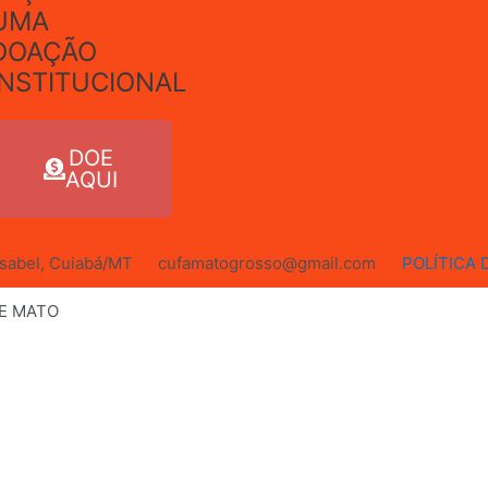
UMA
DOAÇÃO
INSTITUCIONAL
DOE
AQUI
 Isabel, Cuiabá/MT
cufamatogrosso@gmail.com
POLÍTICA 
DE MATO