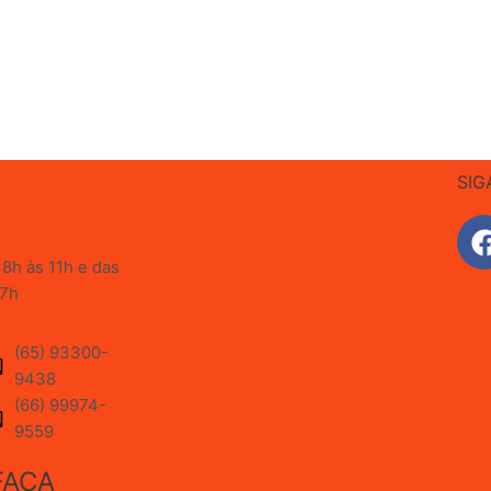
SIG
8h às 11h e das
17h
(65) 93300-
9438
(66) 99974-
9559
FAÇA