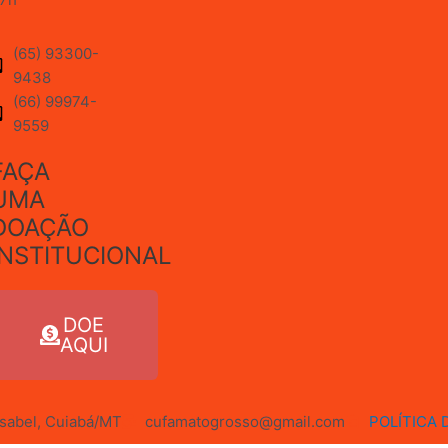
(65) 93300-
9438
(66) 99974-
9559
FAÇA
UMA
DOAÇÃO
INSTITUCIONAL
DOE
AQUI
 Isabel, Cuiabá/MT
cufamatogrosso@gmail.com
POLÍTICA 