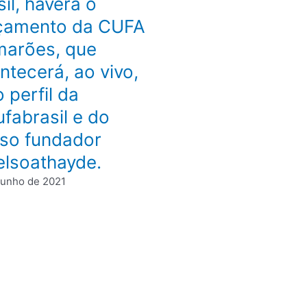
sil, haverá o
çamento da CUFA
arões, que
ntecerá, ao vivo,
 perfil da
fabrasil e do
so fundador
lsoathayde.
junho de 2021