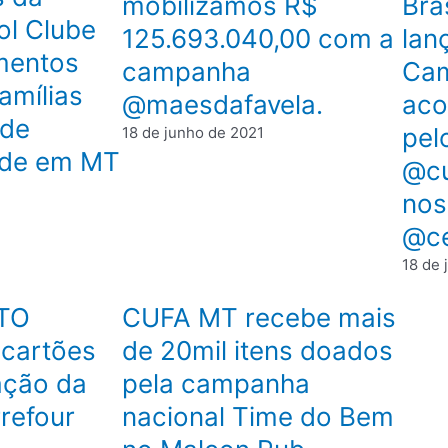
mobilizamos R$
Bra
ol Clube
125.693.040,00 com a
lan
mentos
campanha
Cam
amílias
@maesdafavela.
aco
 de
pelo
18 de junho de 2021
dade em MT
@cu
nos
@ce
18 de 
TO
CUFA MT recebe mais
 cartões
de 20mil itens doados
ação da
pela campanha
refour
nacional Time do Bem