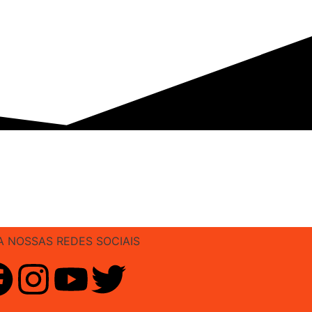
A NOSSAS REDES SOCIAIS
F
I
Y
T