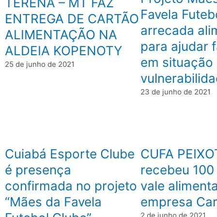
TERENA – MT FAZ
Favela Futeb
ENTREGA DE CARTÃO
arrecada ali
ALIMENTAÇÃO NA
para ajudar f
ALDEIA KOPENOTY
em situação
25 de junho de 2021
vulnerabili
23 de junho de 2021
Cuiabá Esporte Clube
CUFA PEIXO
é presença
recebeu 100
confirmada no projeto
vale aliment
“Mães da Favela
empresa Car
2 de junho de 2021