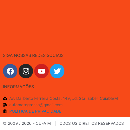
SIGA NOSSAS REDES SOCIAIS
F
I
Y
T
a
n
o
w
c
s
u
i
INFORMAÇÕES
e
t
t
t
b
a
u
t
Av. Daliberto Ferreira Costa, 149, Jd. Sta Isabel, Cuiabá/MT
o
g
b
e
cufamatogrosso@gmail.com
o
r
e
r
POLÍTICA DE PRIVACIDADE
k
a
m
© 2009 / 2026 - CUFA MT | TODOS OS DIREITOS RESERVADOS