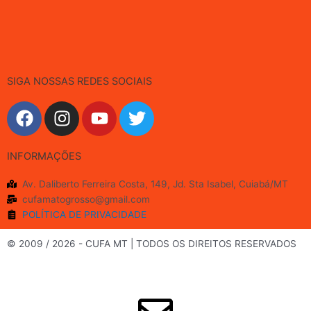
SIGA NOSSAS REDES SOCIAIS
F
I
Y
T
a
n
o
w
c
s
u
i
INFORMAÇÕES
e
t
t
t
b
a
u
t
Av. Daliberto Ferreira Costa, 149, Jd. Sta Isabel, Cuiabá/MT
o
g
b
e
cufamatogrosso@gmail.com
o
r
e
r
POLÍTICA DE PRIVACIDADE
k
a
m
© 2009 / 2026 - CUFA MT | TODOS OS DIREITOS RESERVADOS