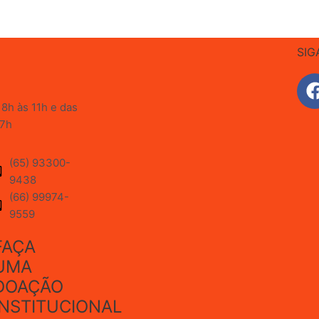
SIG
8h às 11h e das
17h
(65) 93300-
9438
(66) 99974-
9559
FAÇA
UMA
DOAÇÃO
INSTITUCIONAL