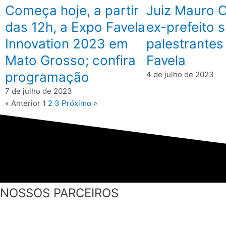
Começa hoje, a partir
Juiz Mauro C
das 12h, a Expo Favela
ex-prefeito 
Innovation 2023 em
palestrantes
Mato Grosso; confira
Favela
programação
4 de julho de 2023
7 de julho de 2023
« Anterior
1
2
3
Próximo »
NOSSOS PARCEIROS