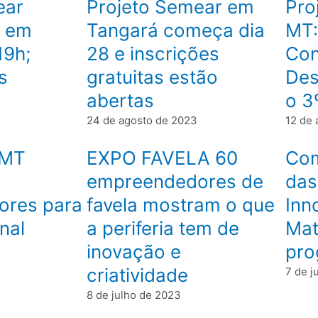
ear
Projeto Semear em
Pro
e em
Tangará começa dia
MT:
19h;
28 e inscrições
Con
s
gratuitas estão
Des
abertas
o 3
24 de agosto de 2023
12 de 
 MT
EXPO FAVELA 60
Com
empreendedores de
das
ores para
favela mostram o que
Inn
nal
a periferia tem de
Mat
inovação e
pro
criatividade
7 de j
8 de julho de 2023