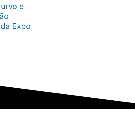
urvo e
são
 da Expo