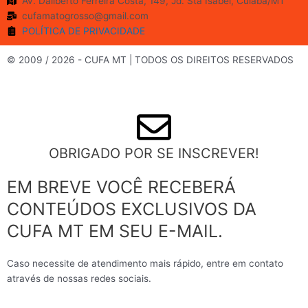
Av. Daliberto Ferreira Costa, 149, Jd. Sta Isabel, Cuiabá/MT
o
g
b
e
cufamatogrosso@gmail.com
o
r
e
r
POLÍTICA DE PRIVACIDADE
k
a
m
© 2009 / 2026 - CUFA MT | TODOS OS DIREITOS RESERVADOS
OBRIGADO POR SE INSCREVER!
EM BREVE VOCÊ RECEBERÁ
CONTEÚDOS EXCLUSIVOS DA
CUFA MT EM SEU E-MAIL.
Caso necessite de atendimento mais rápido, entre em contato
através de nossas redes sociais.