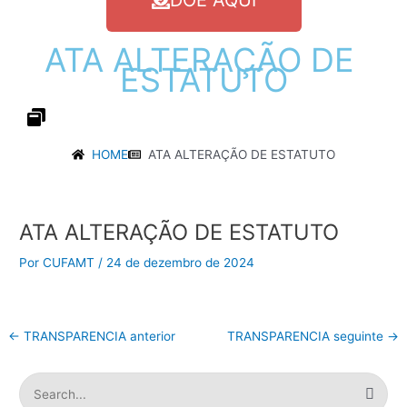
DOE AQUI
ATA
ALTERAÇÃO
DE
ESTATUTO
HOME
ATA ALTERAÇÃO DE ESTATUTO
Post
navigation
ATA ALTERAÇÃO DE ESTATUTO
Por
CUFAMT
/
24 de dezembro de 2024
←
TRANSPARENCIA anterior
TRANSPARENCIA seguinte
→
P