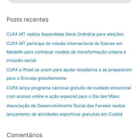
e
s
Posts recentes
q
u
CUFA MT realiza Assembleia Geral Ordinária para eleições
i
CUFA MT participa de missão internacional do Sebrae em
s
Medellín para conhecer modelo de transformação urbana e
a
inclusão social
r
CUFA e iFood se unem para ajudar brasileiros a se prepararem
p
para o Encceja gratuitamente
o
CUFA lança programa nacional gratuito de cuidado emocional
r
com acesso online e ação especial para o Dia das Mães
:
Associação de Desenvolvimento Social das Favelas realiza
lançamento de atividades esportivas gratuitas em Cuiabá
Comentários