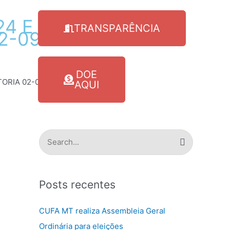
24
E
ATA
TRANSPARÊNCIA
2-09-24
DOE
TORIA 02-09-24
AQUI
P
e
s
Posts recentes
q
u
CUFA MT realiza Assembleia Geral
i
Ordinária para eleições